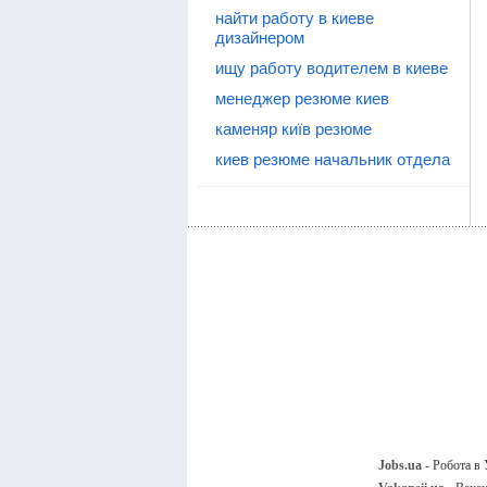
найти работу в киеве
дизайнером
ищу работу водителем в киеве
менеджер резюме киев
каменяр київ резюме
киев резюме начальник отдела
Jobs.ua
- Робота в 