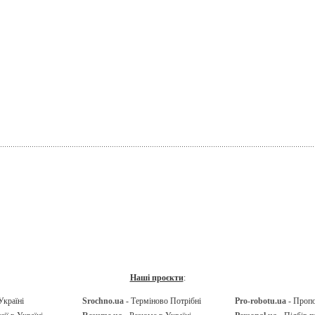
Наші проєкти
:
Україні
Srochno.ua
- Терміново Потрібні
Pro-robotu.ua
- Проп