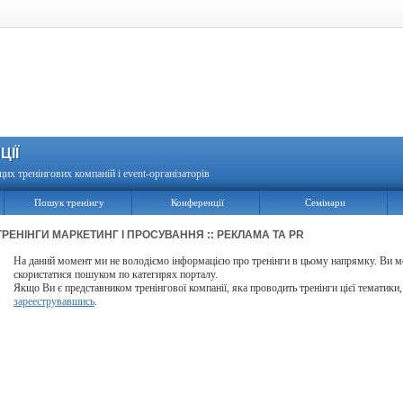
ЦІЇ
щих тренінгових компаній і event-організаторів
Пошук тренінгу
Конференції
Семінари
ТРЕНІНГИ МАРКЕТИНГ І ПРОСУВАННЯ :: РЕКЛАМА ТА PR
На даний момент ми не володіємо інформацією про тренінги в цьому напрямку. Ви 
скористатися пошуком по категирях порталу.
Якщо Ви є представником тренінгової компанії, яка проводить тренінги цієї тематики
зарееструвавшись
.