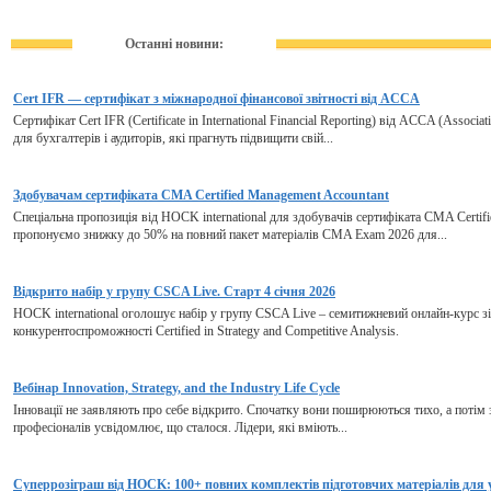
Останні новини:
Cert IFR — сертифікат з міжнародної фінансової звітності від ACCA
Сертифікат Cert IFR (Certificate in International Financial Reporting) від ACCA (Associa
для бухгалтерів і аудиторів, які прагнуть підвищити свій...
Здобувачам сертифіката CMA Certified Management Accountant
Спеціальна пропозиція від HOCK international для здобувачів сертифіката CMA Certif
пропонуємо знижку до 50% на повний пакет матеріалів CMA Exam 2026 для...
Відкрито набір у групу CSCA Live. Старт 4 січня 2026
HOCK international оголошує набір у групу CSCA Live – семитижневий онлайн-курс зі 
конкурентоспроможності Certified in Strategy and Competitive Analysis.
Вебінар Innovation, Strategy, and the Industry Life Cycle
Інновації не заявляють про себе відкрито. Спочатку вони поширюються тихо, а потім з
професіоналів усвідомлює, що сталося. Лідери, які вміють...
Суперрозіграш від HOCK: 100+ повних комплектів підготовчих матеріалів для 