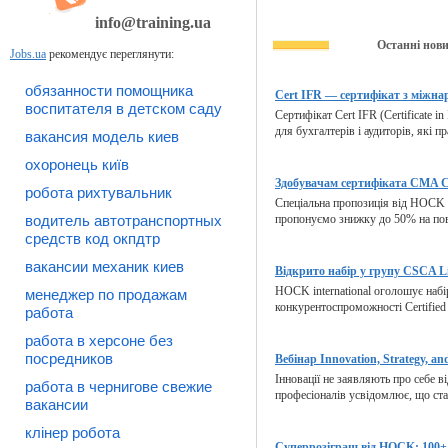
info@training.ua
Останні нов
Jobs.ua
рекомендує переглянути:
обязанности помощника
Cert IFR — сертифікат з міжнар
воспитателя в детском саду
Сертифікат Cert IFR (Certificate in
для бухгалтерів і аудиторів, які п
вакансия модель киев
охоронець київ
Здобувачам сертифіката CMA Ce
робота рихтувальник
Спеціальна пропозиція від HOCK i
водитель автотранспортных
пропонуємо знижку до 50% на пов
средств код окпдтр
вакансии механик киев
Відкрито набір у групу CSCA Li
HOCK international оголошує набі
менеджер по продажам
конкурентоспроможності Certified i
работа
работа в херсоне без
посредников
Вебінар Innovation, Strategy, and
Інновації не заявляють про себе в
работа в чернигове свежие
професіоналів усвідомлює, що стал
вакансии
клінер робота
Суперрозіграш від HOCK: 100+ 