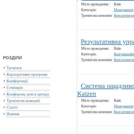
Місто проведення:
Київ
Категорія:
Менеджмент
Тренінгова компанія:
Консалтинго
Результативна упра
Місто проведення:
Київ
Категорія:
Комунікаційн
РОЗДІЛИ
Тренінгова компанія:
Консалтинго
Тренінги
Корпоративні програми
Конференції
Система ощадливог
Семінари
Kaizen
Конференц зали в оренду
Тренінгові компанії
Місто проведення:
Київ
Категорія:
Менеджмент
Статті
Тренінгова компанія:
Консалтинго
Новини