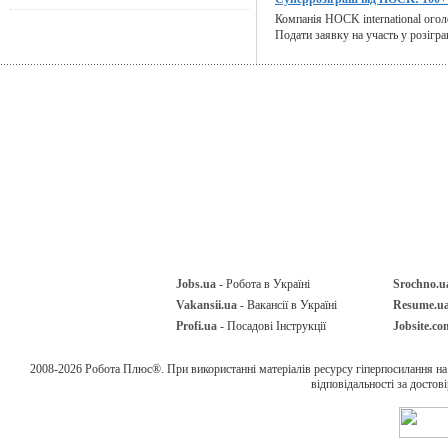
Компанія HOCK international огол
Подати заявку на участь у розігра
Jobs.ua
- Робота в Україні
Srochno.u
Vakansii.ua
- Вакансії в Україні
Resume.u
Profi.ua
- Посадові Інструкції
Jobsite.co
2008-2026 Робота Плюс®. При використанні матеріалів ресурсу гіперпосилання н
відповідальності за достов