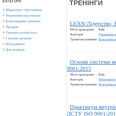
КАТЕГОРІЇ
ТРЕНІНГИ
Маркетинг і просування
Управління персоналом
Комунікаційні тренінги
LEAN-Лідерство, 
Продажі
Місто проведення:
Київ
Тренінги особистості
Категорія:
Управління 
Галузеві тренінги
Тренінгова компанія:
Консалтинго
Менеджмент
Для тренерів
Основи системи м
9001:2015
Місто проведення:
Київ
Категорія:
Менеджмент
Тренінгова компанія:
Консалтинго
Практикум внутріш
ДСТУ ISO 9001:201